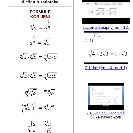
riješenih zadataka
FORMULE
KORIJENI
racionalizacija vj.br. - 12.
7.1. korijeni - 4. pod 1)
707. korijeni - jedan teži
ŠK - Pavković-Zorić