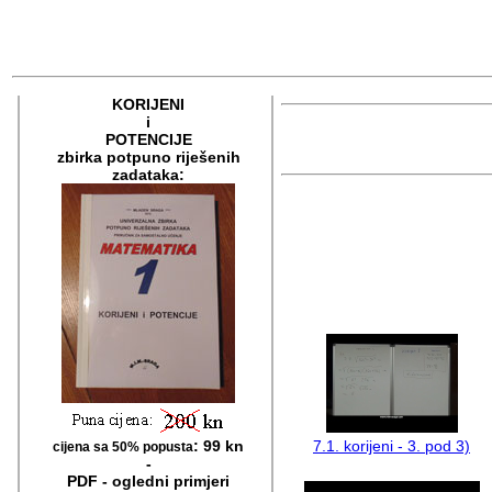
KORIJENI
i
POTENCIJE
zbirka potpuno riješenih
zadataka:
:
99 kn
7.1. korijeni - 3. pod 3)
cijena sa
50% popusta
-
PDF - ogledni primjeri